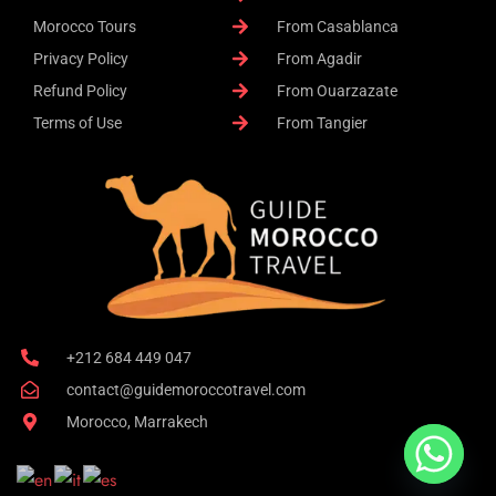
Morocco Tours
From Casablanca
Privacy Policy
From Agadir
Refund Policy
From Ouarzazate
Terms of Use
From Tangier
+212 684 449 047
contact@guidemoroccotravel.com
Morocco, Marrakech