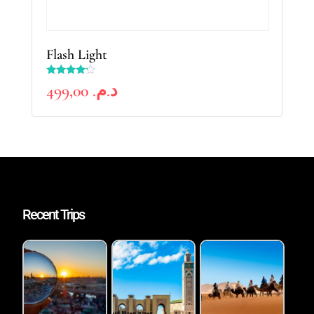
Flash Light
Rated
499,00
د.م.
4.00
out of 5
Recent Trips