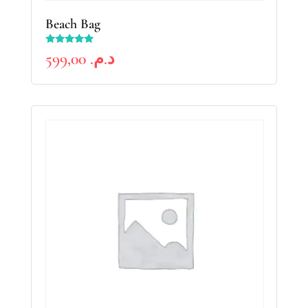
Beach Bag
Rated
599,00
د.م.
5.00
out of 5