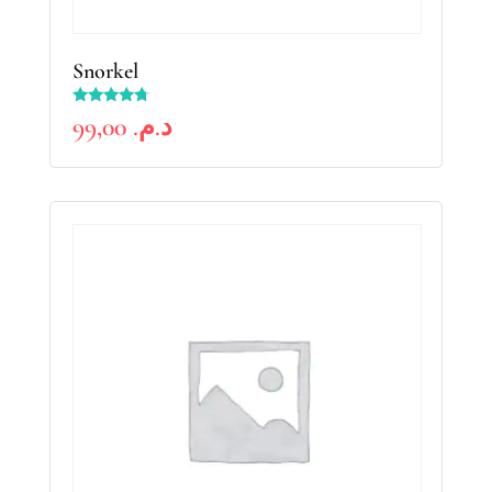
Snorkel
Rated
99,00
د.م.
4.50
out of 5