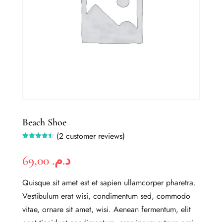
Beach Shoe
(
2
customer reviews)
Rated
2
4.50
out of 5
69,00
د.م.
based on
customer
ratings
Quisque sit amet est et sapien ullamcorper pharetra.
Vestibulum erat wisi, condimentum sed, commodo
vitae, ornare sit amet, wisi. Aenean fermentum, elit